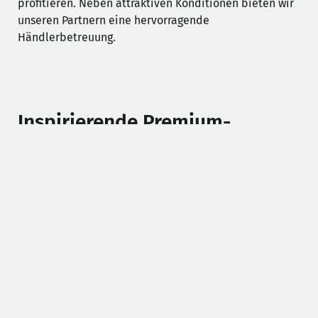
profitieren. Neben attraktiven Konditionen bieten wir
unseren Partnern eine hervorragende
Händlerbetreuung.
Inspirierende Premium-
Qualität
Überzeugen Sie sich von der High-End-Qualität
unserer Tuning-Performance-Produkte. Seit mehr als
25 Jahren bietet dÄHLer Competition Line hochwertige
Performance-Tuning-Produkte für BMW Fahrzeuge an.
Langjährige Erfahrung, Leistungsbereitschaft, Liebe
zum technischen Detail und ein einzigartiger Service
machen dÄHLer Competition Line zur ersten Wahl.