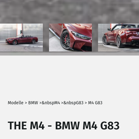
Modelle >
BMW
>
&nbsp
M4
>
&nbsp
G83
>
M4 G83
THE M4 - BMW M4 G83