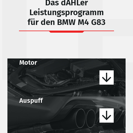
L
Das dÄHLer
Leistungsprogramm
für den
BMW M4 G83
Motor
Auspuff