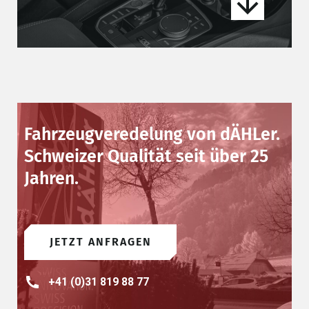
Fahrzeugveredelung von dÄHLer.
Schweizer Qualität seit über 25
Jahren.
JETZT ANFRAGEN
+41 (0)31 819 88 77