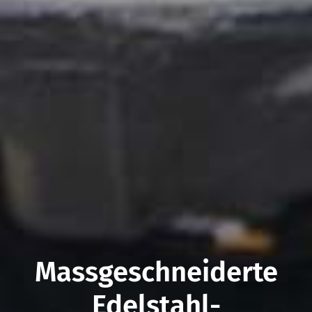
Mass­geschneiderte
Edelstahl­