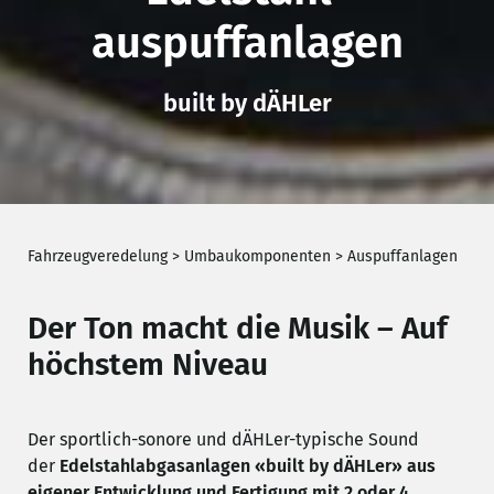
auspuffanlagen
built by dÄHLer
Fahrzeugveredelung
>
Umbaukomponenten
>
Auspuffanlagen
Der Ton macht die Musik – Auf
höchstem Niveau
Der sportlich-sonore und dÄHLer-typische Sound
der
Edelstahlabgasanlagen «built by dÄHLer» aus
eigener Entwicklung und Fertigung mit 2 oder 4