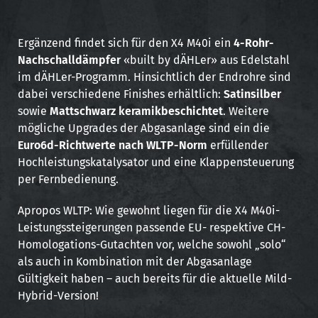
A
Ergänzend findet sich für den X4 M40i ein
4-Rohr-
Nachschalldämpfer
«built by dÄHLer» aus Edelstahl
im dÄHLer-Programm. Hinsichtlich der Endrohre sind
dabei verschiedene Finishes erhältlich:
Satinsilber
sowie
Mattschwarz keramikbeschichtet
. Weitere
mögliche Upgrades der Abgasanlage sind ein die
Euro6d-Richtwerte nach WLTP-Norm
erfüllender
Hochleistungskatalysator und eine Klappensteuerung
per Fernbedienung.
Apropos WLTP: Wie gewohnt liegen für die X4 M40i-
Leistungssteigerungen passende EU- respektive CH-
Homologations-Gutachten vor, welche sowohl „solo“
als auch in Kombination mit der Abgasanlage
Gültigkeit haben – auch bereits für die aktuelle Mild-
Hybrid-Version!