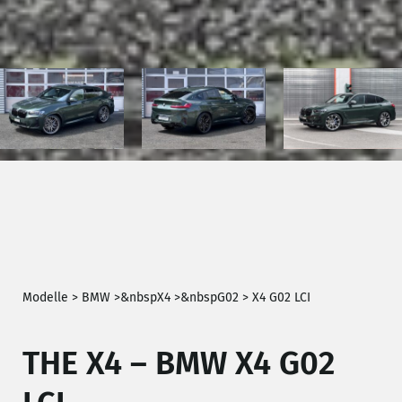
Modelle >
BMW
>
&nbsp
X4
>
&nbsp
G02
>
X4 G02 LCI
THE X4 – BMW X4 G02