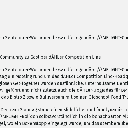
ten September-Wochenende war die legendäre ///MFLIGHT-Com
 Community zu Gast bei dÄHLer Competition Line
ten September-Wochenende war die legendäre ///MFLIGHT-Com
tag ein Meeting rund um das dÄHLer Competition Line-Headqua
osen Get-together wurden ausführliche, unterhaltsame Benz
M“ geführt und nicht zuletzt auch die dÄHLer-Upgrades für B
n das Bistro Z sowie Bulliversum mit seinen Oldschool-Food Tr
tt! Denn am Sonntag stand ein ausführlicher und fahrdynamisch
/MFLIGHT-Boliden selbstverständlich in die benachbarten Alp
nigel, wo ein Boxenstopp eingelegt wurde, um das atemberau