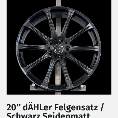
20″ dÄHLer Felgensatz /
Schwarz Seidenmatt