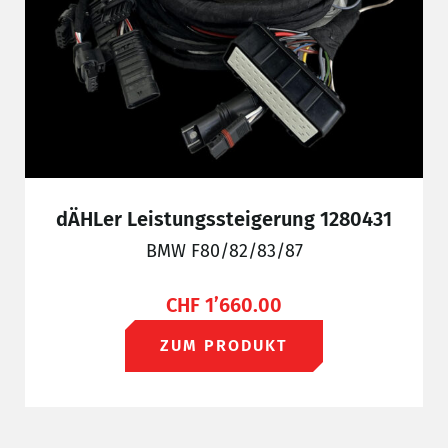
dÄHLer Leistungssteigerung 1280431
BMW F80/82/83/87
CHF
1’660.00
ZUM PRODUKT