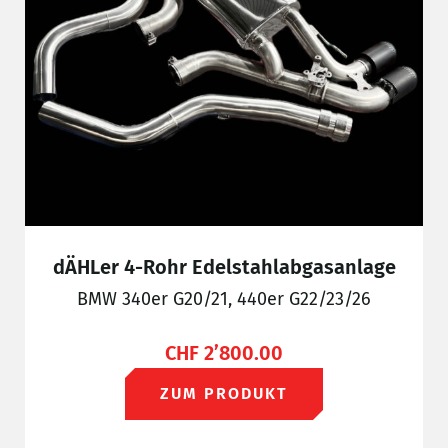
dÄHLer 4-Rohr Edelstahlabgasanlage
BMW 340er G20/21, 440er G22/23/26
CHF
2’800.00
ZUM PRODUKT