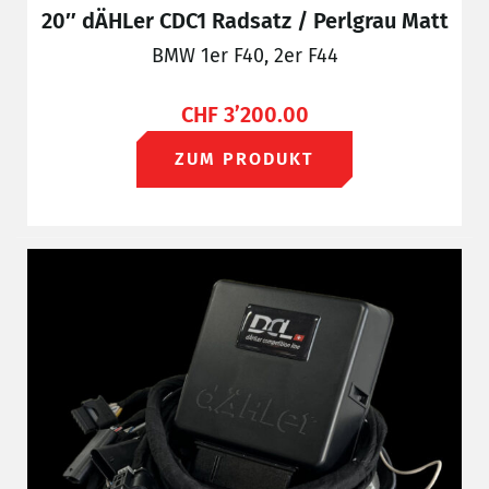
20″ dÄHLer CDC1 Radsatz / Perlgrau Matt
BMW 1er F40, 2er F44
CHF
3’200.00
ZUM PRODUKT