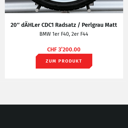
20″ dÄHLer CDC1 Radsatz / Perlgrau Matt
BMW 1er F40, 2er F44
CHF
3’200.00
ZUM PRODUKT