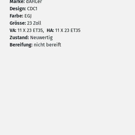
Marke:
dÄHLer
Design:
CDC1
Farbe:
EGJ
Grösse:
23 Zoll
VA:
11 X 23 ET35,
HA:
11 X 23 ET35
Zustand:
Neuwertig
Bereifung:
nicht bereift