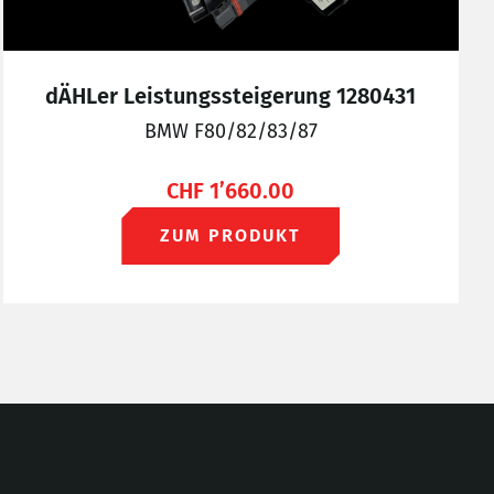
dÄHLer Leistungssteigerung 1280431
BMW F80/82/83/87
CHF
1’660.00
ZUM PRODUKT