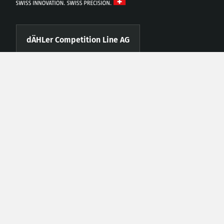
dÄHLer Competition Line AG
www.daehler.com
info@daehler.com
Fahrhubelweg 3
CH-3123 Belp BE
Telefon +41 (0)31 819 88 77
Fax +41 (0)31 819 88 78
Händler werden