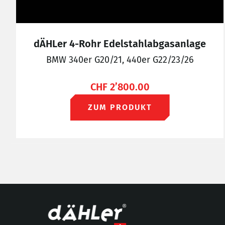
dÄHLer 4-Rohr Edelstahlabgasanlage
BMW 340er G20/21, 440er G22/23/26
CHF
2’800.00
ZUM PRODUKT