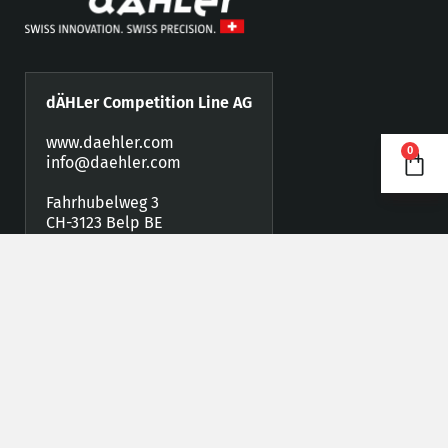
dÄHLer Competition Line AG
www.daehler.com
0
info@daehler.com
Fahrhubelweg 3
CH-3123 Belp BE
Telefon +41 (0)31 819 88 77
Fax +41 (0)31 819 88 78
Händler werden