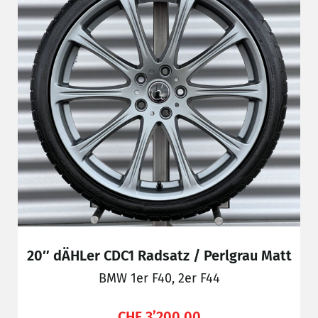
20″ dÄHLer CDC1 Radsatz / Perlgrau Matt
BMW 1er F40, 2er F44
CHF
3’200.00