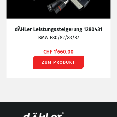
dÄHLer Leistungssteigerung 1280431
BMW F80/82/83/87
CHF
1’660.00
ZUM PRODUKT