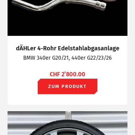
dÄHLer 4-Rohr Edelstahlabgasanlage
BMW 340er G20/21, 440er G22/23/26
CHF
2’800.00
ZUM PRODUKT