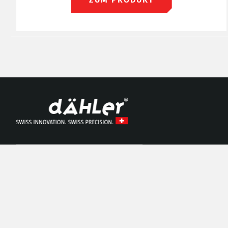
dÄHLer Competition Line AG
www.daehler.com
info@daehler.com
Fahrhubelweg 3
CH-3123 Belp BE