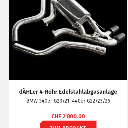
dÄHLer 4-Rohr Edelstahlabgasanlage
BMW 340er G20/21, 440er G22/23/26
CHF
2’800.00
ZUM PRODUKT