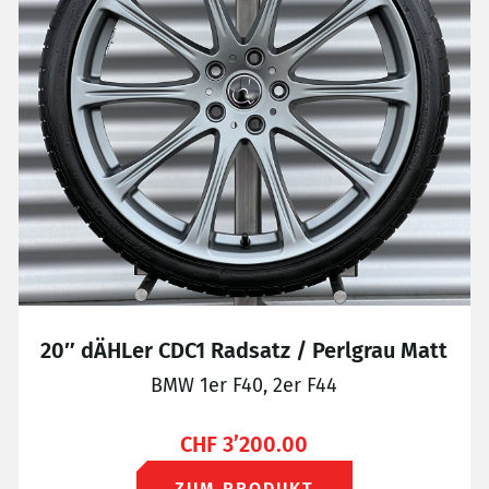
20″ dÄHLer CDC1 Radsatz / Perlgrau Matt
BMW 1er F40, 2er F44
CHF
3’200.00
ZUM PRODUKT