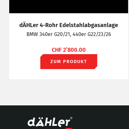
dÄHLer 4-Rohr Edelstahlabgasanlage
BMW 340er G20/21, 440er G22/23/26
CHF
2’800.00
ZUM PRODUKT