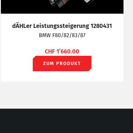
dÄHLer Leistungssteigerung 1280431
BMW F80/82/83/87
CHF
1’660.00
ZUM PRODUKT