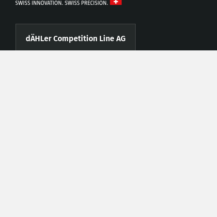
dÄHLer Competition Line AG
www.daehler.com
info@daehler.com
Fahrhubelweg 3
CH-3123 Belp BE
Telefon +41 (0)31 819 88 77
Fax +41 (0)31 819 88 78
Händler werden