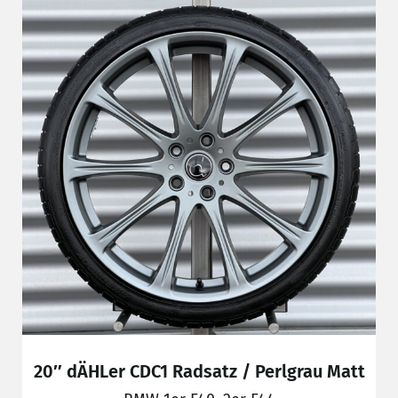
20″ dÄHLer CDC1 Radsatz / Perlgrau Matt