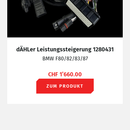
dÄHLer Leistungssteigerung 1280431
BMW F80/82/83/87
CHF
1’660.00
ZUM PRODUKT