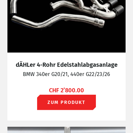
dÄHLer 4-Rohr Edelstahlabgasanlage
BMW 340er G20/21, 440er G22/23/26
CHF
2’800.00
ZUM PRODUKT