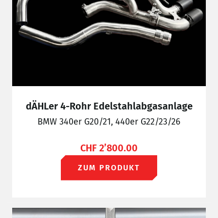
dÄHLer 4-Rohr Edelstahlabgasanlage
BMW 340er G20/21, 440er G22/23/26
CHF
2’800.00
ZUM PRODUKT