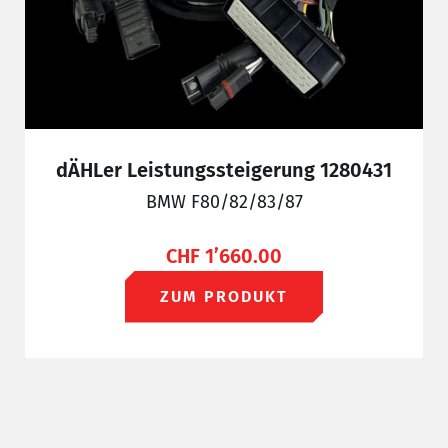
dÄHLer Leistungssteigerung 1280431
BMW F80/82/83/87
CHF
1’660.00
ZUM PRODUKT