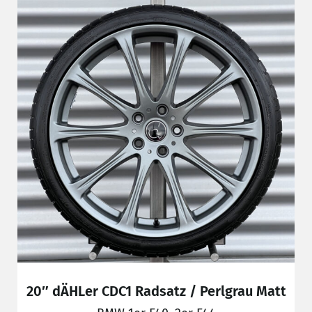
20″ dÄHLer CDC1 Radsatz / Perlgrau Matt