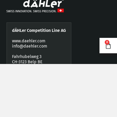
dÄHLer Competition Line AG
www.daehler.com
0
info@daehler.com
Fahrhubelweg 3
CH-3123 Belp BE
Telefon +41 (0)31 819 88 77
Fax +41 (0)31 819 88 78
Händler werden