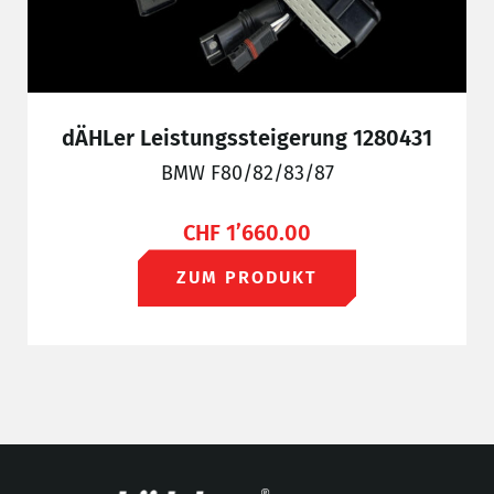
dÄHLer Leistungssteigerung 1280431
BMW F80/82/83/87
CHF
1’660.00
ZUM PRODUKT