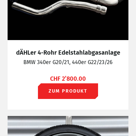
dÄHLer 4-Rohr Edelstahlabgasanlage
BMW 340er G20/21, 440er G22/23/26
CHF
2’800.00
ZUM PRODUKT