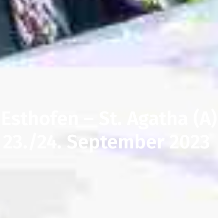
Esthofen – St. Agatha (A)
23./24. September 2023