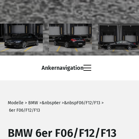
Ankernavigation
Leistungsprogramm
Modelle >
BMW
>
&nbsp
6er
>
&nbsp
F06/F12/F13
>
6er F06/F12/F13
Galerie
BMW 6er F06/F12/F13