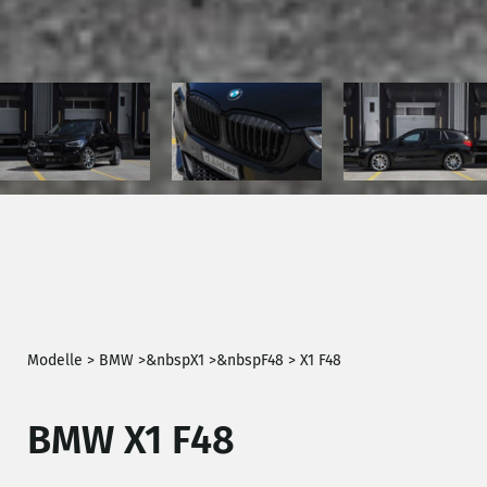
Modelle >
BMW
>
&nbsp
X1
>
&nbsp
F48
>
X1 F48
BMW X1 F48