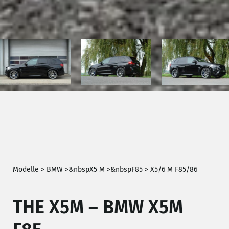
Modelle >
BMW
>
&nbsp
X5 M
>
&nbsp
F85
>
X5/6 M F85/86
THE X5M – BMW X5M