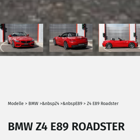
Modelle >
BMW
>
&nbsp
Z4
>
&nbsp
E89
>
Z4 E89 Roadster
BMW Z4 E89 ROADSTER