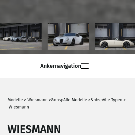
Ankernavigation
Leistungsprogramm
Modelle >
Wiesmann
>
&nbsp
Alle Modelle
>
&nbsp
Alle Typen
>
Wiesmann
Galerie
WIESMANN